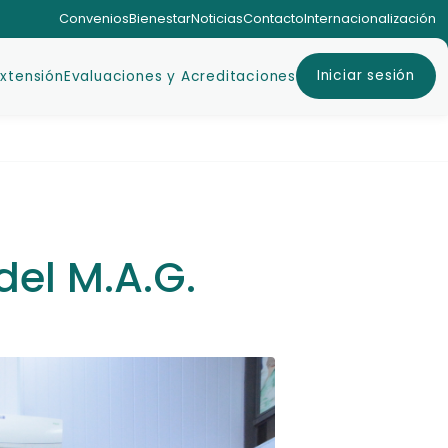
Convenios
Bienestar
Noticias
Contacto
Internacionalización
Iniciar sesión
Extensión
Evaluaciones y Acreditaciones
del M.A.G.