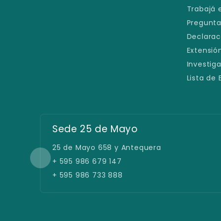
Trabajá 
Pregunta
Declarac
Extensión
Investig
Lista de
Filial San Lorenzo
Defensores del Chaco e/ España y
Caballero
+ 595 21 219 8900
+ 595 981 100 230