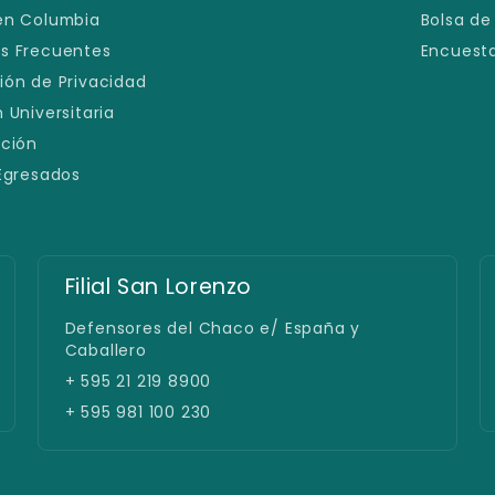
en Columbia
Bolsa de
s Frecuentes
Encuesta
ión de Privacidad
 Universitaria
ación
 Egresados
Filial Pedro Juan Caballero
Gral. Díaz 262 esq. Natalicio Talavera
+ +595994 112 006
+ 595 994 112006 / +55 67 99151 7007