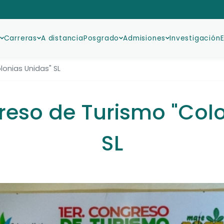
Carreras
A distancia
Posgrado
Admisiones
Investigación
onias Unidas" SL
reso de Turismo "Colo
SL