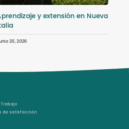
Aprendizaje y extensión en Nueva
Dere
talia
en e
unio 20, 2026
Junio 1
 Trabajo
 de satisfacción