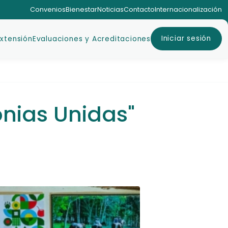
Convenios
Bienestar
Noticias
Contacto
Internacionalización
Iniciar sesión
Extensión
Evaluaciones y Acreditaciones
nias Unidas"