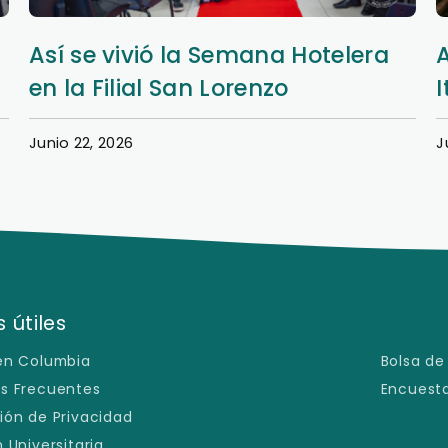
Así se vivió la Semana Hotelera
en la Filial San Lorenzo
I
Junio 22, 2026
J
 útiles
en Columbia
Bolsa de
s Frecuentes
Encuesta
ión de Privacidad
 Universitaria