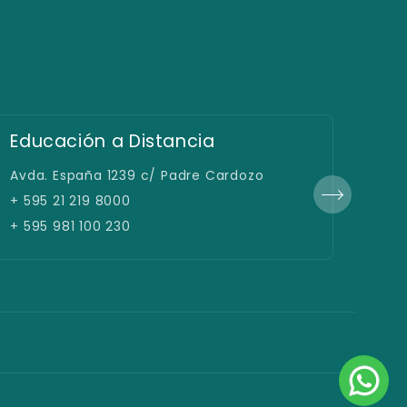
Educación a Distancia
Sed
Avda. España 1239 c/ Padre Cardozo
Avda
+ 595 21 219 8000
+ 59
+ 595 981 100 230
+ 59