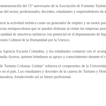
conmemoración del 15º aniversario de la Asociación de Fomento Turíst
s del sector, profesionales, docentes, estudiantes y emprendedores de t
aron la actividad turística como un generador de empleo y un motor para 
cias enriquecedoras que se pueden disfrutar al visitar las empresas prod
ntidad de atractivos turísticos con potencial en el departamento de Ita
imonio Cultural de la Humanidad por la Unesco.
la Agencia Escuela Columbia, y los estudiantes contaron con el acomp
laudia Ayoroa, quienes brindaron su apoyo y conocimientos durante el 
 de Turismo Colonias Unidas" refuerza el compromiso de la Universi
ico en el país. Los estudiantes y docentes de la carrera de Turismo y Ho
turaleza, fortaleciendo así su futuro profesional.