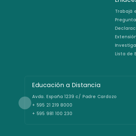
Trabajá 
Pregunta
Declarac
Extensión
Investig
Lista de
Filial San Lorenzo
Defensores del Chaco e/ España y
Caballero
+ 595 21 219 8900
+ 595 981 100 230