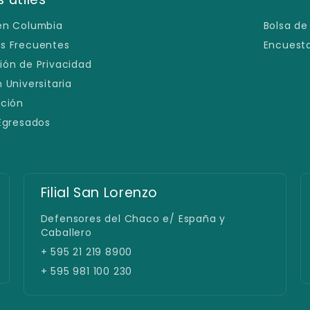
en Columbia
Bolsa de
s Frecuentes
Encuesta
ión de Privacidad
 Universitaria
ación
 Egresados
Filial Pedro Juan Caballero
Gral. Díaz 262 esq. Natalicio Talavera
+ +595994 112 006
+ 595 994 112006 / +55 67 99151 7007