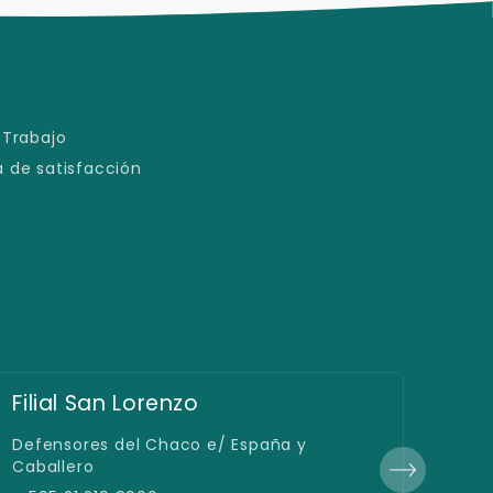
 Trabajo
 de satisfacción
Filial San Lorenzo
Fil
Defensores del Chaco e/ España y
Gral
Caballero
+ +5