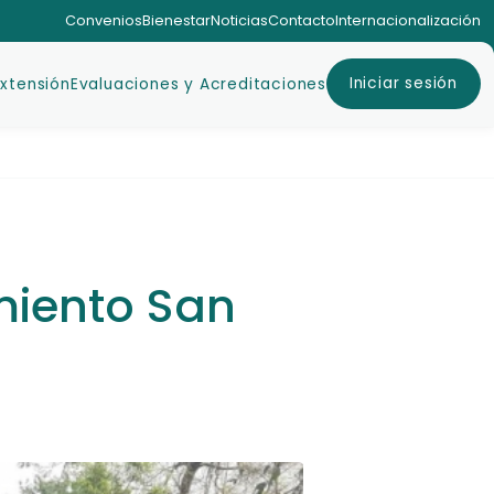
Convenios
Bienestar
Noticias
Contacto
Internacionalización
Iniciar sesión
Extensión
Evaluaciones y Acreditaciones
miento San