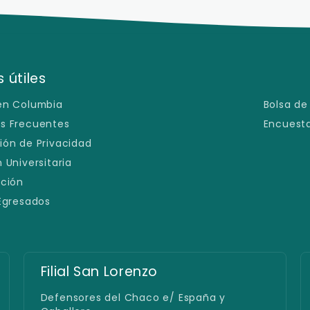
 útiles
en Columbia
Bolsa de
s Frecuentes
Encuesta
ión de Privacidad
 Universitaria
ación
 Egresados
Filial Pedro Juan Caballero
Gral. Díaz 262 esq. Natalicio Talavera