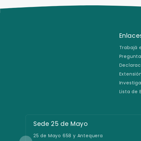
Enlaces
Trabajá 
Pregunta
Declarac
Extensión
Investig
Lista de
Filial San Lorenzo
Defensores del Chaco e/ España y