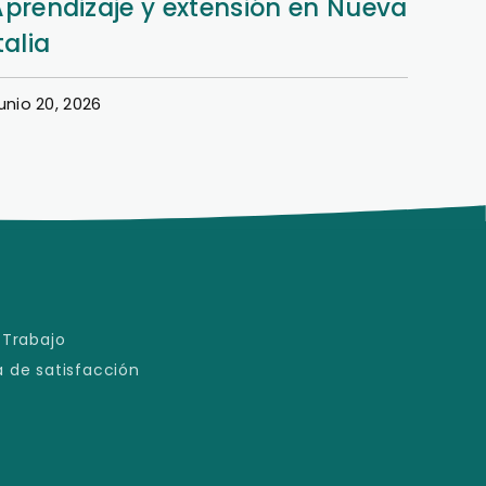
Aprendizaje y extensión en Nueva
Dere
talia
en e
unio 20, 2026
Junio 1
 Trabajo
 de satisfacción