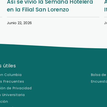
Así se vivió la Semana Hotelera
en la Filial San Lorenzo
I
Junio 22, 2026
J
 útiles
en Columbia
Bolsa de
s Frecuentes
Encuesta
ión de Privacidad
 Universitaria
ación