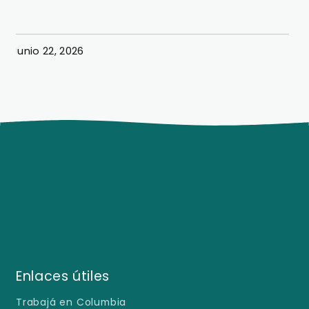
exitosa simulación hotelera
Junio 22, 2026
J
Enlaces útiles
Trabajá en Columbia