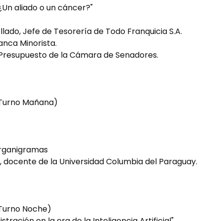
¿Un aliado o un cáncer?"
lado, Jefe de Tesorería de Todo Franquicia S.A.
anca Minorista.
 Presupuesto de la Cámara de Senadores.
 (Turno Mañana)
organigramas
na, docente de la Universidad Columbia del Paraguay.
(Turno Noche)
tración en la era de la Inteligencia Artificial"