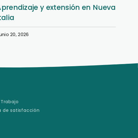
Derecho: aprendizaje y memoria
Sali
en el Museo
apre
unio 18, 2026
Junio 1
 Trabajo
 de satisfacción