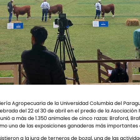
iería Agropecuaria de la Universidad Columbia del Parag
ebrada del 22 al 30 de abril en el predio de la Asociación
eunió a más de 1.350 animales de cinco razas: Braford, Br
omo una de las exposiciones ganaderas más importantes d
asistieron a la jura de terneros de bozal, una de las activ