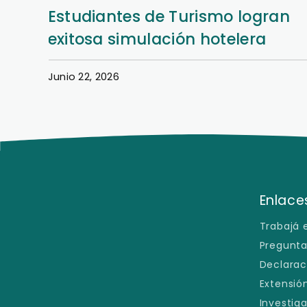
an
Así se vivió la Semana Hotelera
en la Filial San Lorenzo
Junio 22, 2026
Enlaces
Trabajá 
Pregunta
Declarac
Extensión
Investig