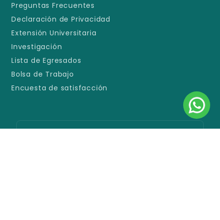
Preguntas Frecuentes
Declaración de Privacidad
Extensión Universitaria
Investigación
Lista de Egresados
Bolsa de Trabajo
Encuesta de satisfacción
Sede España
Avda. España 1239 c/ Padre Cardozo
+ 595 21 219 8000
+ 595 981 100 230