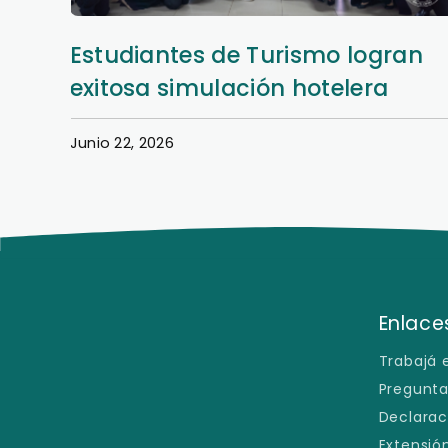
an
Así se vivió la Semana Hotelera
en la Filial San Lorenzo
Junio 22, 2026
Enlaces
Trabajá 
Pregunta
Declarac
Extensión