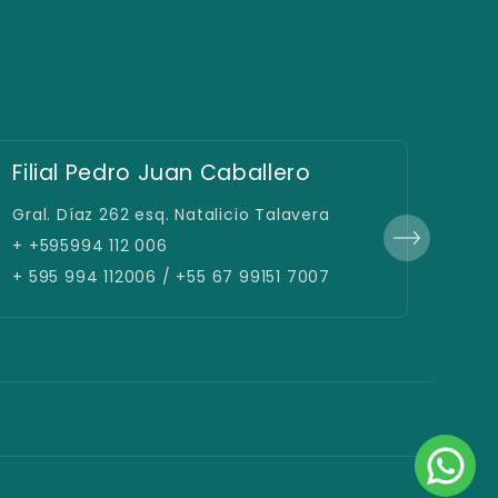
Fil
Filial Pedro Juan Caballero
Defe
Gral. Díaz 262 esq. Natalicio Talavera
Caba
+ +595994 112 006
+ 59
+ 595 994 112006 / +55 67 99151 7007
+ 59