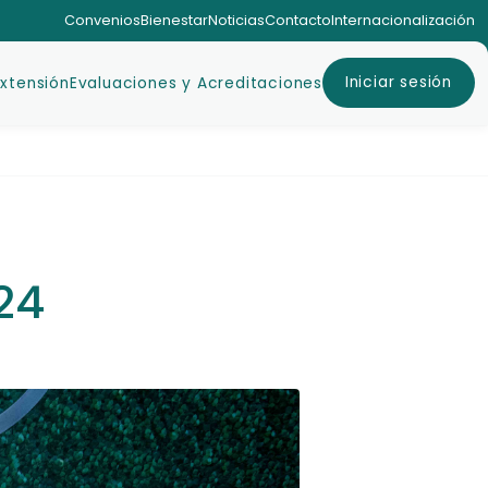
Convenios
Bienestar
Noticias
Contacto
Internacionalización
Iniciar sesión
Extensión
Evaluaciones y Acreditaciones
24