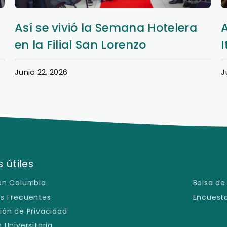
Aprendizaje y extensión en Nueva
Italia
Junio 20, 2026
J
 útiles
en Columbia
Bolsa de
s Frecuentes
Encuesta
ión de Privacidad
 Universitaria