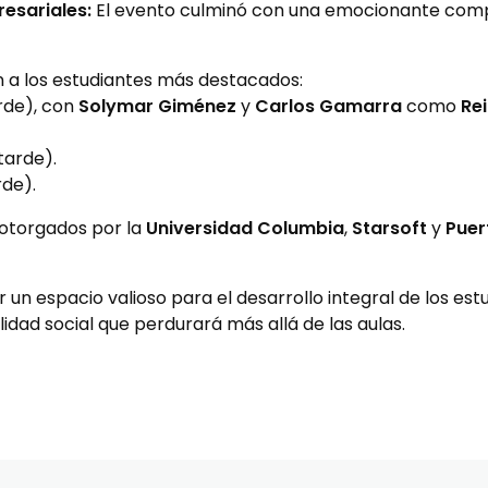
resariales:
El evento culminó con una emocionante comp
n a los estudiantes más destacados:
rde), con
Solymar Giménez
y
Carlos Gamarra
como
Re
tarde).
rde).
 otorgados por la
Universidad Columbia
,
Starsoft
y
Puer
un espacio valioso para el desarrollo integral de los estu
lidad social que perdurará más allá de las aulas.