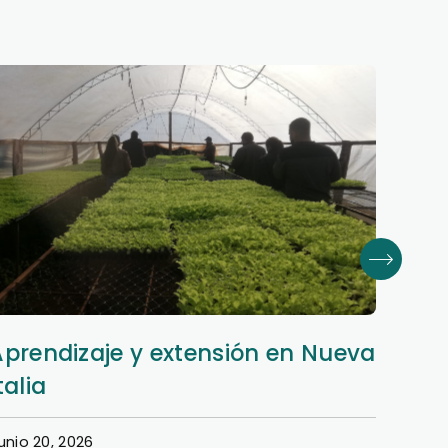
Aprendizaje y extensión en Nueva
Dere
talia
en e
unio 20, 2026
Junio 1