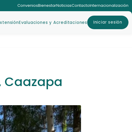
Convenios
Bienestar
Noticias
Contacto
Internacionalización
Iniciar sesión
Extensión
Evaluaciones y Acreditaciones
y, Caazapa