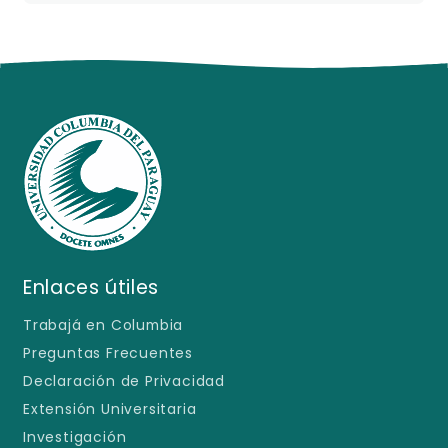
- Marketing II: Marketing Estratégico
- Gestión de Innovación Empresarial
- Diseño de Sistema de Información
- Marketing III: Marketing Relacional
- Guaraní
- Inglés Comercial I
- Mercado de Capitales
- Inglés Comercial II
Enlaces útiles
Trabajá en Columbia
Preguntas Frecuentes
Declaración de Privacidad
Extensión Universitaria
Investigación