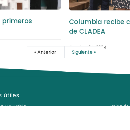
 primeros
Columbia recibe c
de CLADEA
Octubre 24, 2024
« Anterior
Siguiente »
 útiles
en Columbia
Bolsa de
s Frecuentes
Encuesta
ión de Privacidad