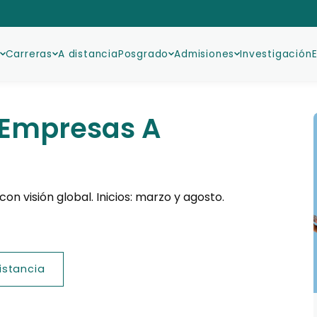
Carreras
A distancia
Posgrado
Admisiones
Investigación
 Empresas A
n visión global. Inicios: marzo y agosto.
istancia