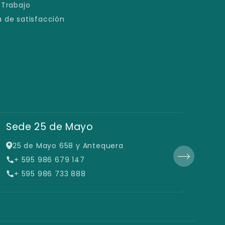
 Trabajo
 de satisfacción
Fil
Sede 25 de Mayo
De
25 de Mayo 658 y Antequera
Ca
+ 595 986 679 147
+ 
+ 595 986 733 888
+ 