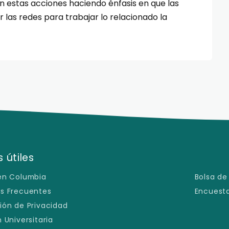
en estas acciones haciendo énfasis en que las
 las redes para trabajar lo relacionado la
 útiles
en Columbia
Bolsa de
s Frecuentes
Encuesta
ión de Privacidad
 Universitaria