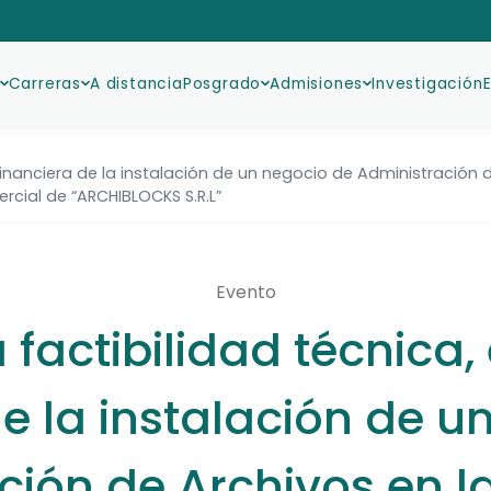
Carreras
A distancia
Posgrado
Admisiones
Investigación
financiera de la instalación de un negocio de Administración de
cial de “ARCHIBLOCKS S.R.L”
Evento
a factibilidad técnic
de la instalación de u
ción de Archivos en l