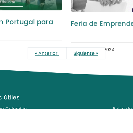
n Portugal para
Feria de Emprend
Septiembre 13, 2024
« Anterior
Siguiente »
 útiles
en Columbia
Bolsa de
s Frecuentes
Encuesta
ión de Privacidad