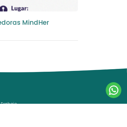
edoras MindHer
 Trabajo
 de satisfacción