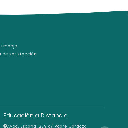
 Trabajo
 de satisfacción
Educación a Distancia
Fil
Avda. España 1239 c/ Padre Cardozo
Gr