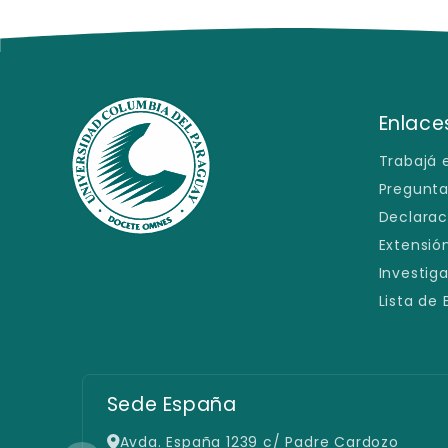
- Taller de Storyboard
- Otros Talleres y Seminarios que se Disp
Enlaces
Trabajá 
Pregunta
Declarac
Extensión
Investig
Lista de
Sede España
Avda. España 1239 c/ Padre Cardozo