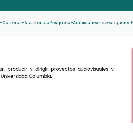
Carreras
A distancia
Posgrado
Admisiones
Investigación
, producir y dirigir proyectos audiovisuales y
 Universidad Columbia.